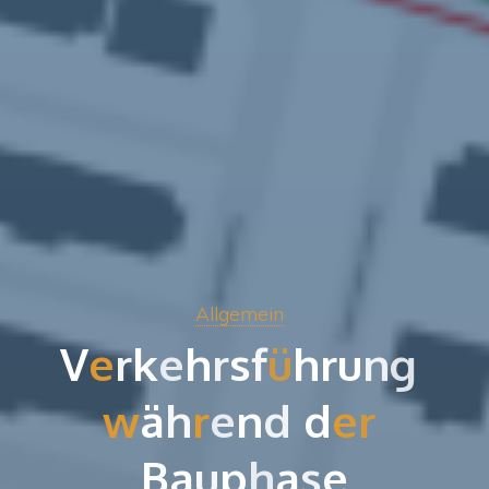
Allgemein
V
e
r
k
e
h
r
s
f
ü
h
r
u
n
g
w
ä
h
r
e
n
d
d
e
r
B
a
u
p
h
a
s
e