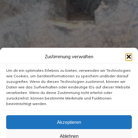
Zustimmung verwalten
Um dir ein optimales Erlebnis zu bieten, verwenden wir Technologien
wie Cookies, um Geräteinformationen zu speichern und/oder darauf
zuzugreifen. Wenn du diesen Technologien zustimmst, können wir
Daten wie das Surfverhalten oder eindeutige IDs auf dieser Website
verarbeiten. Wenn du deine Zustimmung nicht erteilst oder
zurückziehst, können bestimmte Merkmale und Funktionen
beeinträchtigt werden.
Akzeptieren
Ablehnen