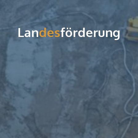
L
a
n
d
e
s
f
ö
r
d
e
r
u
n
g